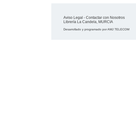
Aviso Legal
-
Contactar con Nosotros
Librería La Candela, MURCIA
Desarrollado y programado por
AMJ TELECOM