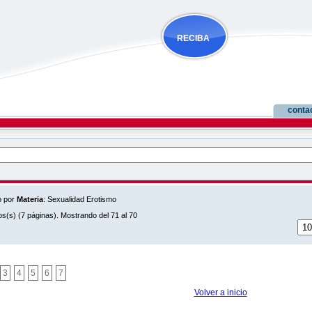
RECIBA
NOVEDADES
conta
o por
Materia
: Sexualidad Erotismo
os(s) (7 páginas). Mostrando del 71 al 70
3
4
5
6
7
Volver a inicio