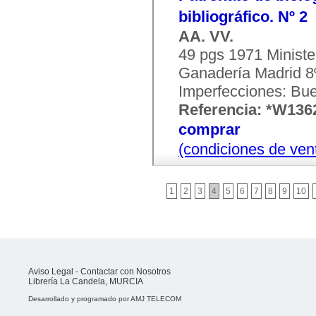
bibliográfico. Nº 2
AA. VV.
49 pgs 1971 Minister
Ganadería Madrid 8º
Imperfecciones: Bu
Referencia: *W136
comprar
(condiciones de ven
1
2
3
4
5
6
7
8
9
10
Aviso Legal
-
Contactar con Nosotros
Librería La Candela, MURCIA
Desarrollado y programado por
AMJ TELECOM