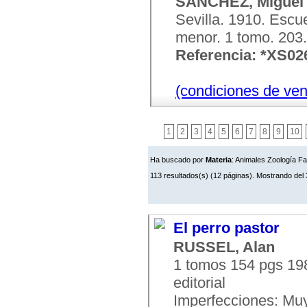
SANCHEZ, Miguel
Sevilla. 1910. Escue
menor. 1 tomo. 203. 
Referencia: *XS02
(condiciones de ven
1
2
3
4
5
6
7
8
9
10
Ha buscado por
Materia
: Animales Zoología F
113 resultados(s) (12 páginas). Mostrando del 
El perro pastor
RUSSEL, Alan
1 tomos 154 pgs 19
editorial
Imperfecciones: Mu