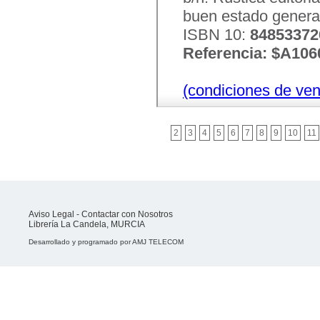
buen estado genera
ISBN 10:
84853372
Referencia: $A106
(condiciones de ven
2
3
4
5
6
7
8
9
10
11
Aviso Legal
-
Contactar con Nosotros
Librería La Candela, MURCIA
Desarrollado y programado por
AMJ TELECOM