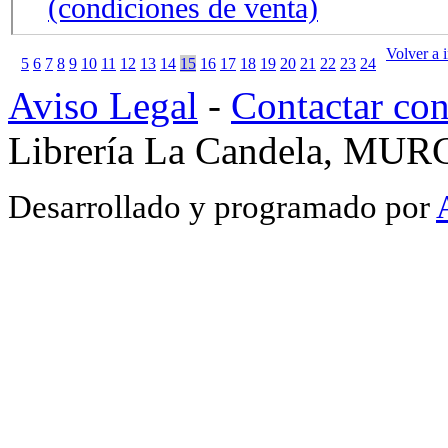
(condiciones de venta)
Volver a i
5
6
7
8
9
10
11
12
13
14
15
16
17
18
19
20
21
22
23
24
Aviso Legal
-
Contactar co
Librería La Candela, MUR
Desarrollado y programado por