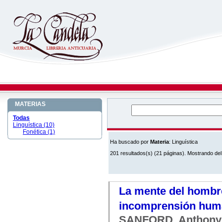
MATERIAS
Todas
Linguística (10)
Fonética (1)
Ha buscado por
Materia
: Linguística
201 resultados(s) (21 páginas). Mostrando del
La mente del hombre
incomprensión hum
SANFORD, Anthony 