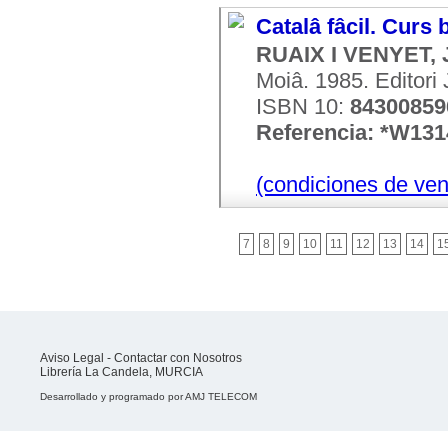
Catalâ fâcil. Curs 
RUAIX I VENYET, 
Moiâ. 1985. Editori 
ISBN 10:
84300859
Referencia: *W13
(condiciones de ven
7
8
9
10
11
12
13
14
1
Aviso Legal
-
Contactar con Nosotros
Librería La Candela, MURCIA
Desarrollado y programado por
AMJ TELECOM