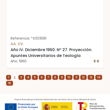
Referencia: *X003581
AA. VV.
Año IV. Diciembre 1960. Nº 27. Proyección.
Apuntes Universitarios de Teología
Año: 1960
5 €
1
2
3
4
5
6
7
8
9
10
11
12
13
14
15