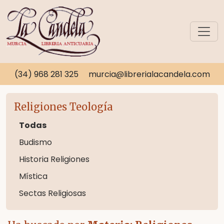
(34) 968 281 325
murcia@librerialacandela.com
Religiones Teología
Todas
Budismo
Historia Religiones
Mística
Sectas Religiosas