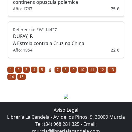
continens opuscula polemica
Año: 1767
75 €
Referencia: *W114427
DUFAY, F.
A Estrela contra a Cruz na China
Año: 1954
22 €
1
2
3
4
5
6
7
8
9
10
11
12
13
14
15
Aviso Legal
Librería La Candela - Av. de los Pinos, 9, 30009 Murcia
Tel: (34) 968 281 325 - Email:
murcia@librerialacandela.com