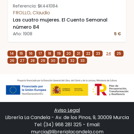
Referencia: $K441084
FROLLO, Claudio
Las cuatro mujeres. El Cuento Semanal
número 84
Año: 1908
5 €
14
15
16
17
18
19
20
21
22
23
24
25
26
27
28
29
30
31
32
33
Aviso Legal
Librería La Candela - Av. de los Pinos, 9, 30009 Murcia
Tel: (34) 968 281 325 - Email:
murcia@librerialacandela.com