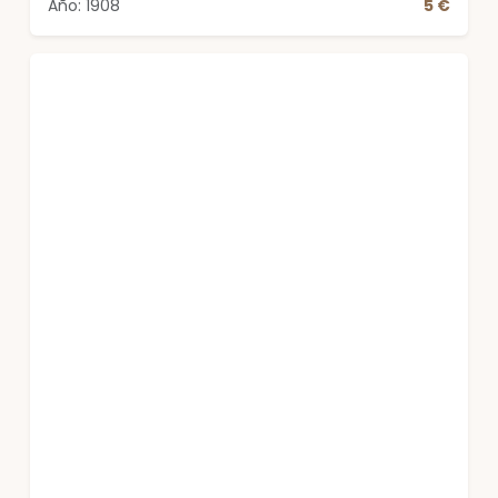
Año: 1908
5 €