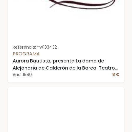
Referencia: *W133432
PROGRAMA
Aurora Bautista, presenta La dama de
Alejandría de Calderón de la Barca. Teatro
Español. Director: José Luis Alonso. Abril,
Año: 1980
8 €
1980