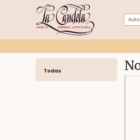
No
Todas