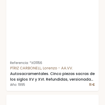
Referencia: *X011156
PÍRIZ CARBONELL, Lorenzo - AA.VV.
Autosacramentales. Cinco piezas sacras de
los siglos XV y XVI. Refundidas, versionadas
y adapatadas para la escena de hoy por ...
Año: 1995
11 €