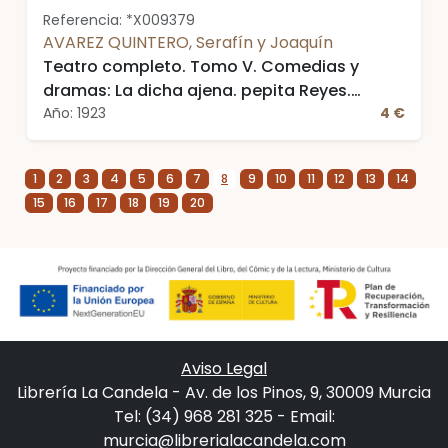
Referencia: *X009379
AVAREZ QUINTERO, Serafín y Joaquín
Teatro completo. Tomo V. Comedias y
dramas: La dicha ajena. pepita Reyes.
Mañana del sol
Año: 1923
4 €
1
2
3
4
5
6
7
8
9
10
11
12
13
14
15
16
17
18
19
20
Aviso Legal
Librería La Candela - Av. de los Pinos, 9, 30009 Murcia
Tel: (34) 968 281 325 - Email:
murcia@librerialacandela.com