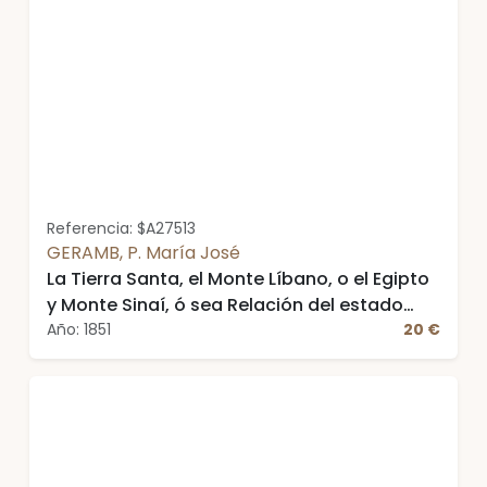
Referencia: $A27513
GERAMB, P. María José
La Tierra Santa, el Monte Líbano, o el Egipto
y Monte Sinaí, ó sea Relación del estado
presente de estos países, extractada de los
Año: 1851
20 €
viajes a Jerusalén y al Monte Sinaí del ....,
con notas sacadas de varios otros viajeros
desde 1583 a 1833. Tomo IV