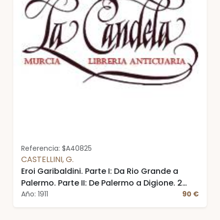
Referencia: $A40825
CASTELLINI, G.
Eroi Garibaldini. Parte I: Da Rio Grande a
Palermo. Parte II: De Palermo a Digione. 2
tomos
Año: 1911
90 €