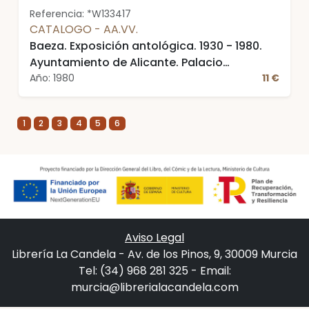
Referencia: *W133417
CATALOGO - AA.VV.
Baeza. Exposición antológica. 1930 - 1980.
Ayuntamiento de Alicante. Palacio
Municipal. Septiembre - octubre, 1980
Año: 1980
11 €
1
2
3
4
5
6
Aviso Legal
Librería La Candela - Av. de los Pinos, 9, 30009 Murcia
Tel: (34) 968 281 325 - Email:
murcia@librerialacandela.com