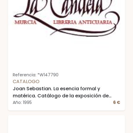
Referencia: *W147790
CATALOGO
Joan Sebastian. La esencia formal y
matérica. Catálogo de la exposición de
Joan Sebastian en el Espai d Art La Llotgeta.
Año: 1995
6 €
Valencia, marzo-abril de 1995