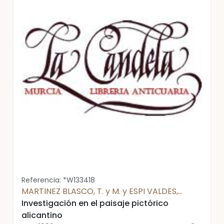
Referencia: *W133418
MARTINEZ BLASCO, T. y M. y ESPI VALDES,
Adrián - CATALOGO
Investigación en el paisaje pictórico
alicantino