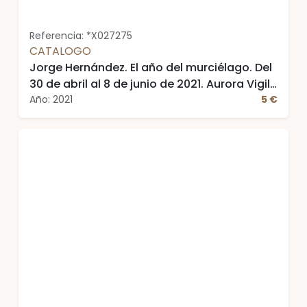
Referencia: *X027275
CATALOGO
Jorge Hernández. El año del murciélago. Del
30 de abril al 8 de junio de 2021. Aurora Vigil
Escalera. Galería de Arte
Año: 2021
5 €