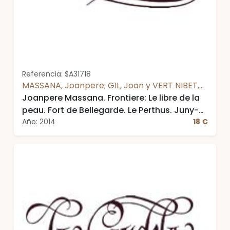
Referencia: $A31718
MASSANA, Joanpere; GIL, Joan y VERT NIBET,
Michelle
Joanpere Massana. Frontiere: Le libre de la
peau. Fort de Bellegarde. Le Perthus. Juny-
setembre 2014
Año: 2014
18 €