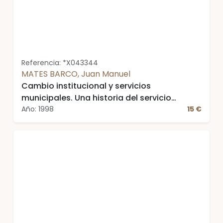
Referencia: *X043344
MATES BARCO, Juan Manuel
Cambio institucional y servicios
municipales. Una historia del servicio
público de abastecimiento de agua.
Año: 1998
15 €