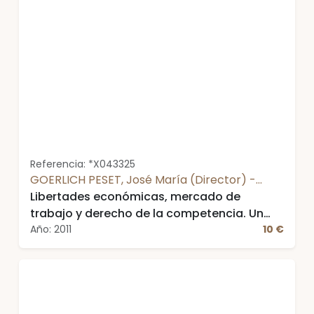
Referencia: *X043325
GOERLICH PESET, José María (Director) -
AA.VV.
Libertades económicas, mercado de
trabajo y derecho de la competencia. Un
estudio de las relaciones entre el
Año: 2011
10 €
ordenamiento laboral y la disciplina del
mercado