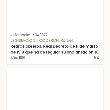
Referencia: *X043822
LEGISLACION - CODERCH, Rafael
Retiros obreros. Real Decreto de 11 de marzo
de 1919 que ha de regular su implantación en
España. Estudio crítico por ...
Año: 1919
9 €