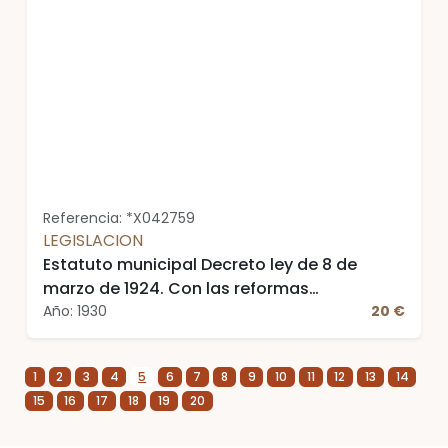
Referencia: *X042759
LEGISLACION
Estatuto municipal Decreto ley de 8 de
marzo de 1924. Con las reformas
posteriores sobre organización,
Año: 1930
20 €
administración y Hacienda de las entidades
municipales... 4ª edición
1
2
3
4
5
6
7
8
9
10
11
12
13
14
15
16
17
18
19
20