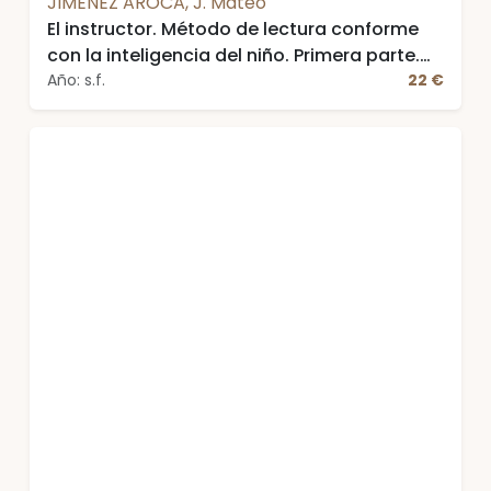
JIMENEZ AROCA, J. Mateo
El instructor. Método de lectura conforme
con la inteligencia del niño. Primera parte.
Catón de los niños con 61 grabados
Año: s.f.
22 €