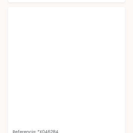
Referencia: *X046284