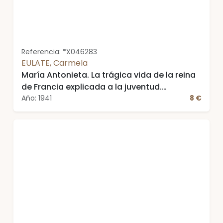
Referencia: *X046283
EULATE, Carmela
María Antonieta. La trágica vida de la reina
de Francia explicada a la juventud.
Ilustraciones de F. de Myrbach
Año: 1941
8 €