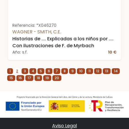
Referencia: *X046270
WAGNER - SMITH, C.E.
Historias de .... Explicadas a los niños por ....
Con ilustraciones de F. de Myrbach
Año: s.f.
10 €
1
2
3
4
5
6
7
8
9
10
11
12
13
14
15
16
17
18
19
20
Aviso Legal