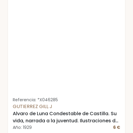
Referencia: *X046285
GUTIERREZ GILI, J
Alvaro de Luna Condestable de Castilla. Su
vida, narrada a la juventud. Ilustraciones de
Jesús de la Helguera
Año: 1929
6 €