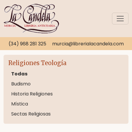
(34) 968 281 325
murcia@librerialacandela.com
Religiones Teología
Todas
Budismo
Historia Religiones
Mística
Sectas Religiosas