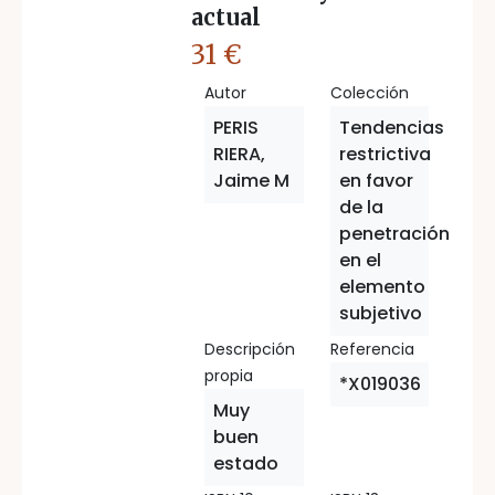
actual
31 €
Autor
Colección
PERIS
Tendencias
RIERA,
restrictiva
Jaime M
en favor
de la
penetración
en el
elemento
subjetivo
Descripción
Referencia
propia
*X019036
Muy
buen
estado