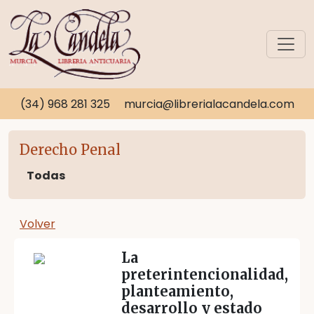
(34) 968 281 325
murcia@librerialacandela.com
Derecho Penal
Todas
Volver
La
preterintencionalidad,
planteamiento,
desarrollo y estado