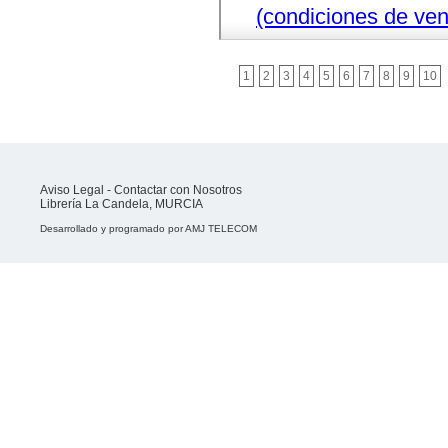
(condiciones de ven
1
2
3
4
5
6
7
8
9
10
Aviso Legal
-
Contactar con Nosotros
Librería La Candela, MURCIA
Desarrollado y programado por
AMJ TELECOM