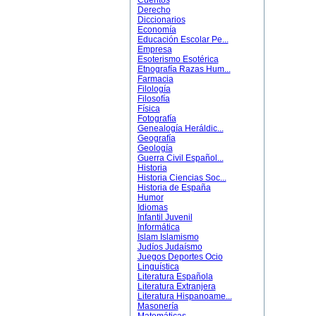
Cuentos
Derecho
Diccionarios
Economía
Educación Escolar Pe...
Empresa
Esoterismo Esotérica
Etnografía Razas Hum...
Farmacia
Filología
Filosofía
Física
Fotografía
Genealogía Heráldic...
Geografía
Geología
Guerra Civil Español...
Historia
Historia Ciencias Soc...
Historia de España
Humor
Idiomas
Infantil Juvenil
Informática
Islam Islamismo
Judíos Judaísmo
Juegos Deportes Ocio
Linguística
Literatura Española
Literatura Extranjera
Literatura Hispanoame...
Masonería