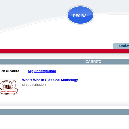
RECIBA
NOVEDADES
conta
CARRITO
 en el carrito
Seguir comprando
Who s Who in Classical Muthology
sin descripcion