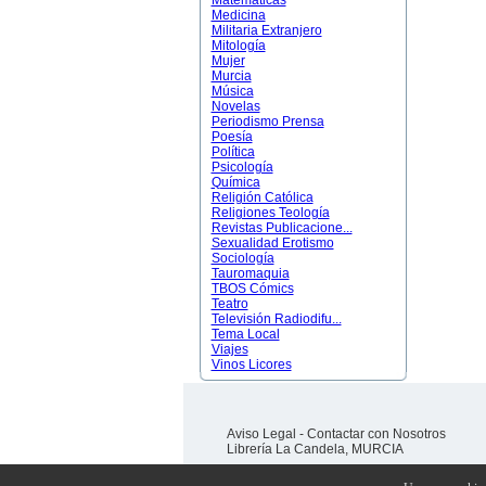
Matemáticas
Medicina
Militaria Extranjero
Mitología
Mujer
Murcia
Música
Novelas
Periodismo Prensa
Poesía
Política
Psicología
Química
Religión Católica
Religiones Teología
Revistas Publicacione...
Sexualidad Erotismo
Sociología
Tauromaquia
TBOS Cómics
Teatro
Televisión Radiodifu...
Tema Local
Viajes
Vinos Licores
Aviso Legal
-
Contactar con Nosotros
Librería La Candela, MURCIA
Desarrollado y programado por
AMJ TELECOM