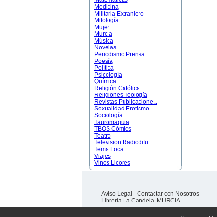
Matemáticas
Medicina
Militaria Extranjero
Mitología
Mujer
Murcia
Música
Novelas
Periodismo Prensa
Poesía
Política
Psicología
Química
Religión Católica
Religiones Teología
Revistas Publicacione...
Sexualidad Erotismo
Sociología
Tauromaquia
TBOS Cómics
Teatro
Televisión Radiodifu...
Tema Local
Viajes
Vinos Licores
Aviso Legal
-
Contactar con Nosotros
Librería La Candela, MURCIA
Desarrollado y programado por
AMJ TELECOM