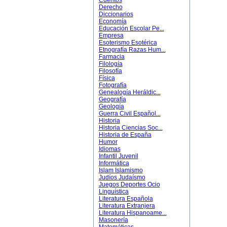
Cuentos
Derecho
Diccionarios
Economía
Educación Escolar Pe...
Empresa
Esoterismo Esotérica
Etnografía Razas Hum...
Farmacia
Filología
Filosofía
Física
Fotografía
Genealogía Heráldic...
Geografía
Geología
Guerra Civil Español...
Historia
Historia Ciencias Soc...
Historia de España
Humor
Idiomas
Infantil Juvenil
Informática
Islam Islamismo
Judíos Judaísmo
Juegos Deportes Ocio
Linguística
Literatura Española
Literatura Extranjera
Literatura Hispanoame...
Masonería