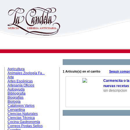
MATERIAS
Agricultura
1 Articulo(s) en el carrito
Seguir comp
Animales Zoología Fa...
Arte
Carmencita o l
Artes Escénicas
Artesanía Oficios
nuevas recetas
Autoayuda
sin descripcion
Bibliografía
Biografías
Biología
Catálogos Varios
Cervantina
Ciencias Naturales
Ciencias Técnica
Cocina Gastronomía
Correos Postas Sellos