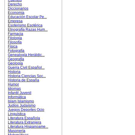
Cuentos
Derecho
Diccionarios
Economía
Educación Escolar Pe...
Empresa
Esoterismo Esotérica
Etnografía Razas Hum...
Farmacia
Filología
Filosofía
Física
Fotografía
Genealogía Heráldic...
Geografía
Geología
Guerra Civil Español...
Historia
Historia Ciencias Soc...
Historia de España
Humor
Idiomas
Infantil Juvenil
Informática
Islam Islamismo
Judíos Judaísmo
Juegos Deportes Ocio
Linguística
Literatura Española
Literatura Extranjera
Literatura Hispanoame...
Masonería