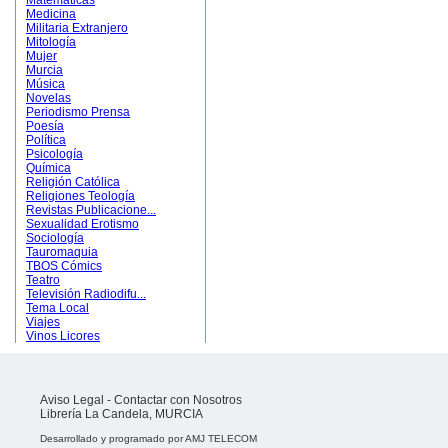
Matemáticas
Medicina
Militaria Extranjero
Mitología
Mujer
Murcia
Música
Novelas
Periodismo Prensa
Poesía
Política
Psicología
Química
Religión Católica
Religiones Teología
Revistas Publicacione...
Sexualidad Erotismo
Sociología
Tauromaquia
TBOS Cómics
Teatro
Televisión Radiodifu...
Tema Local
Viajes
Vinos Licores
Aviso Legal
-
Contactar con Nosotros
Librería La Candela, MURCIA
Desarrollado y programado por
AMJ TELECOM