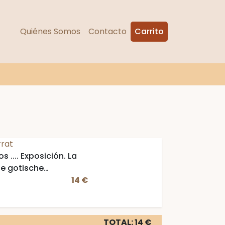
Quiénes Somos
Contacto
Carrito
rrat
s .... Exposición. La
ie gotische
14 €
TOTAL: 14 €