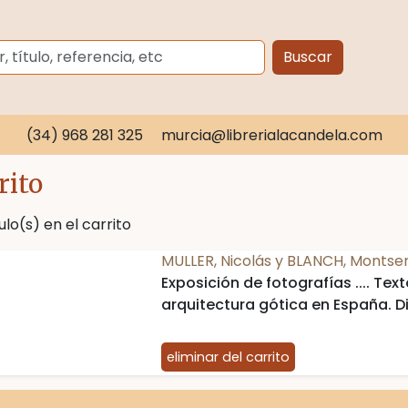
Buscar
(34) 968 281 325
murcia@librerialacandela.com
rito
culo(s) en el carrito
MULLER, Nicolás y BLANCH, Montse
Exposición de fotografías .... Texto
arquitectura gótica en España. D
architektur in Spanien
eliminar del carrito