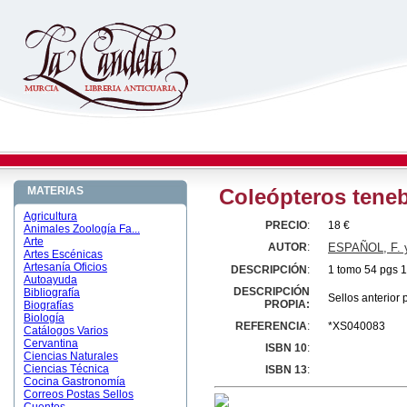
MATERIAS
Coleópteros teneb
Agricultura
PRECIO
:
18 €
Animales Zoología Fa...
Arte
AUTOR
:
ESPAÑOL, F. 
Artes Escénicas
Artesanía Oficios
DESCRIPCIÓN
:
1 tomo 54 pgs 1
Autoayuda
DESCRIPCIÓN
Bibliografía
Sellos anterior
PROPIA:
Biografías
Biología
REFERENCIA
:
*XS040083
Catálogos Varios
Cervantina
ISBN 10
:
Ciencias Naturales
Ciencias Técnica
ISBN 13
:
Cocina Gastronomía
Correos Postas Sellos