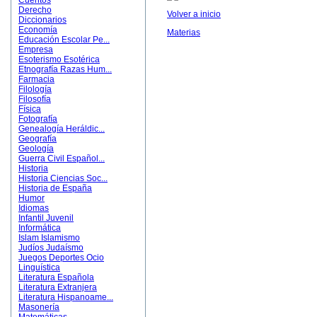
Cuentos
Derecho
Volver a inicio
Diccionarios
Economía
Materias
Educación Escolar Pe...
Empresa
Esoterismo Esotérica
Etnografía Razas Hum...
Farmacia
Filología
Filosofía
Física
Fotografía
Genealogía Heráldic...
Geografía
Geología
Guerra Civil Español...
Historia
Historia Ciencias Soc...
Historia de España
Humor
Idiomas
Infantil Juvenil
Informática
Islam Islamismo
Judíos Judaísmo
Juegos Deportes Ocio
Linguística
Literatura Española
Literatura Extranjera
Literatura Hispanoame...
Masonería