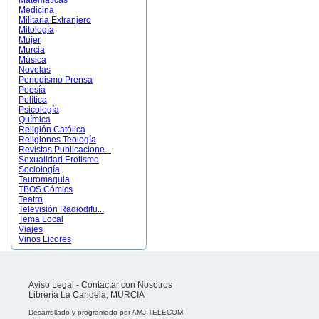
Matemáticas
Medicina
Militaria Extranjero
Mitología
Mujer
Murcia
Música
Novelas
Periodismo Prensa
Poesía
Política
Psicología
Química
Religión Católica
Religiones Teología
Revistas Publicacione...
Sexualidad Erotismo
Sociología
Tauromaquia
TBOS Cómics
Teatro
Televisión Radiodifu...
Tema Local
Viajes
Vinos Licores
Aviso Legal
-
Contactar con Nosotros
Librería La Candela, MURCIA
Desarrollado y programado por
AMJ TELECOM